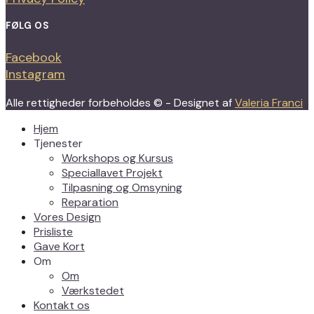
FØLG OS
Facebook
Instagram
Alle rettigheder forbeholdes © - Designet af
Valeria Franci
Hjem
Tjenester
Workshops og Kursus
Speciallavet Projekt
Tilpasning og Omsyning
Reparation
Vores Design
Prisliste
Gave Kort
Om
Om
Værkstedet
Kontakt os