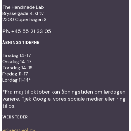
The Handmade Lab
Brysselgade 4, kl tv
2300 Copenhagen S
Ph.
+45 55 21 33 05
ÅBNINGSTIDERNE
Tirsdag 14-17
Onsdag 14-17
Torsdag 14-18
Fredag 11-17
Lørdag 11-14*
*Fra maj til oktober kan åbningstiden om lørdagen
variere. Tjek Google, vores sociale medier eller ring
til os.
WEBSTEDER
Privacy Policy