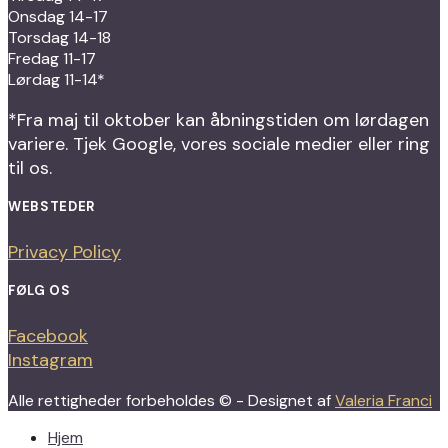
Onsdag 14-17
Torsdag 14-18
Fredag 11-17
Lørdag 11-14*
*Fra maj til oktober kan åbningstiden om lørdagen
variere. Tjek Google, vores sociale medier eller ring
til os.
WEBSTEDER
Privacy Policy
FØLG OS
Facebook
Instagram
Alle rettigheder forbeholdes © - Designet af
Valeria Franci
Hjem