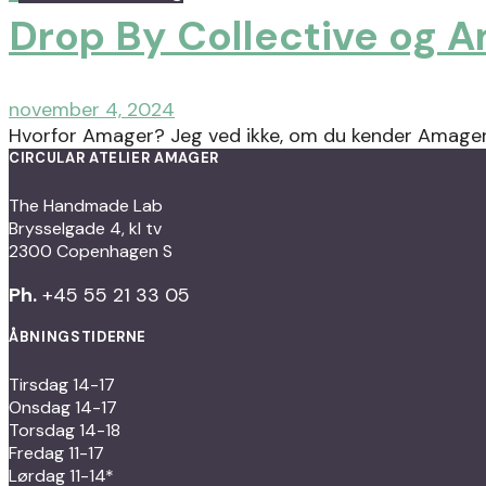
Drop By Collective og 
november 4, 2024
Hvorfor Amager? Jeg ved ikke, om du kender Amager e
CIRCULAR ATELIER AMAGER
The Handmade Lab
Brysselgade 4, kl tv
2300 Copenhagen S
Ph.
+45 55 21 33 05
ÅBNINGSTIDERNE
Tirsdag 14-17
Onsdag 14-17
Torsdag 14-18
Fredag 11-17
Lørdag 11-14*