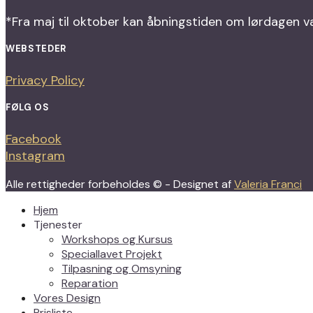
*Fra maj til oktober kan åbningstiden om lørdagen vari
WEBSTEDER
Privacy Policy
FØLG OS
Facebook
Instagram
Alle rettigheder forbeholdes © - Designet af
Valeria Franci
Hjem
Tjenester
Workshops og Kursus
Speciallavet Projekt
Tilpasning og Omsyning
Reparation
Vores Design
Prisliste